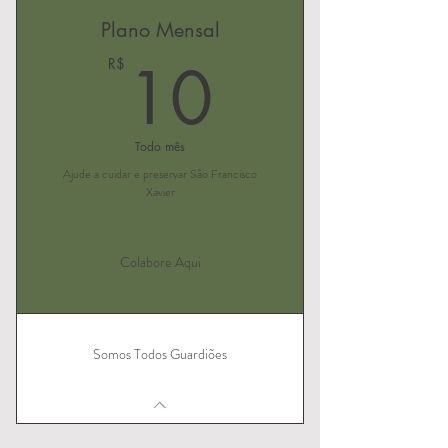
Plano Mensal
10R$
10
R$
Todo mês
Ajude a cuidar e preservar São Francisco
Xavier
Colabore Aqui
Somos Todos Guardiões