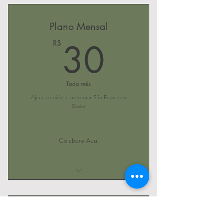
Plano Mensal
30R$
30
R$
Todo mês
Ajude a cuidar e preservar São Francisco
Xavier
Colabore Aqui
Somos Todos Guardiões
Plano Mensal